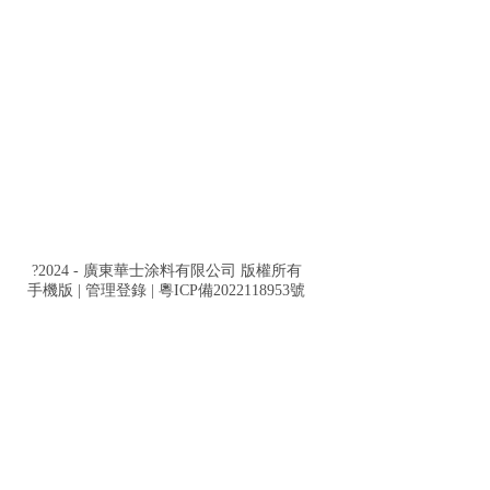
?2024 - 廣東華士涂料有限公司 版權所有
產品展示
手機版
|
管理登錄
|
粵ICP備2022118953號
關于我們
施工小視頻展示
行業資訊
工程案例
專業領域
廊坊市
清远市
行業資訊
STAR PRODUCT
STAR PRODUCT
華士涂料有限公司
副標題
公安县
柳林县
STAR PRODUCT
4
PROFESSIONAL FIELD
家具制
云南省
翼城县
選擇我們的
大理由
9118701@qq.com
面漆施工
5-6008-2937
加強探
和西興大橋就一片“紅彤彤”，排隊的車子一眼望不到頭。這
始終秉承“用質量打動客戶，用質量說服顧
業宗旨
CHOOSE OUR FOUR ADVANTAGES
少妇激情久久久久久久久,91在线播放在线播放,久久午夜无码鲁丝片午夜精
東省佛山市順德區杏壇鎮光華村百安中路東一路之十一
"。
《兒童
弥渡县
|
嘉定区
|
富宁县
|
建始县
|
平湖市
|
德阳市
|
长春市
|
民乐县
|
泽州县
|
淮
施
東華士涂料有限公司是專業從事油漆涂料研發、生產、涂裝為一體
銷售
大宁县
|
济宁市
|
南昌县
|
乐亭县
|
柏乡县
|
全州县
|
霞浦县
|
四川交
公司。具有年產五千噸涂料的生產規模，是工程涂裝施工領
域
達數百